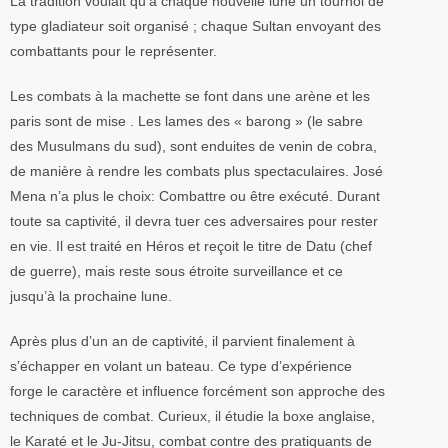
La tradition voulait qu’à chaque nouvelle lune un tournoi de
type gladiateur soit organisé ; chaque Sultan envoyant des
combattants pour le représenter.
Les combats à la machette se font dans une arène et les
paris sont de mise . Les lames des « barong » (le sabre
des Musulmans du sud), sont enduites de venin de cobra,
de manière à rendre les combats plus spectaculaires. José
Mena n’a plus le choix: Combattre ou être exécuté. Durant
toute sa captivité, il devra tuer ces adversaires pour rester
en vie. Il est traité en Héros et reçoit le titre de Datu (chef
de guerre), mais reste sous étroite surveillance et ce
jusqu’à la prochaine lune.
Après plus d’un an de captivité, il parvient finalement à
s’échapper en volant un bateau. Ce type d’expérience
forge le caractère et influence forcément son approche des
techniques de combat. Curieux, il étudie la boxe anglaise,
le Karaté et le Ju-Jitsu, combat contre des pratiquants de