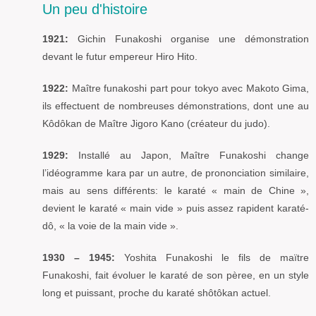
Un peu d'histoire
1921:
Gichin Funakoshi organise une démonstration
devant le futur empereur Hiro Hito.
1922:
Maître funakoshi part pour tokyo avec Makoto Gima,
ils effectuent de nombreuses démonstrations, dont une au
Kôdôkan de Maître Jigoro Kano (créateur du judo).
1929:
Installé au Japon, Maître Funakoshi change
l’idéogramme kara par un autre, de prononciation similaire,
mais au sens différents: le karaté « main de Chine »,
devient le karaté « main vide » puis assez rapident karaté-
dô, « la voie de la main vide ».
1930 – 1945:
Yoshita Funakoshi le fils de maïtre
Funakoshi, fait évoluer le karaté de son pèree, en un style
long et puissant, proche du karaté shôtôkan actuel.